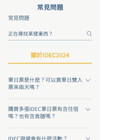
常見問題
常見問題
關於IDEC2024
單日票是什麼？可以買單日雙人
票來兩天嗎？
由於活動期間較長，考量到部分參
與者會有請假困難的狀況。 因此開
購買多張IDEC單日票有含住宿
放單日票方案，您可以在IDEC活動
嗎？也有含食膳嗎？
期間任擇一日入場。 購買單日雙
→凡購買單日票皆需要自行處理住
人、團體票，不限定是一張票一個
宿 →單日票包含當日午餐、晚餐與
人來，一人拿多張票來多天也可
IDEC現場會有什麼活動？