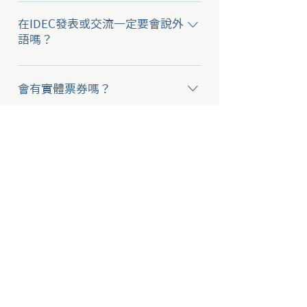
坊、遊戲、市集、IDEC30暨台灣教
→購買IDEC全程票將入住淡江大學
改30年展覽等。歡迎自由發起討論
蘭陽校園學生宿舍，備有乾濕分離
在IDEC發表或交流一定要會說外
與活動，若有某位你很欣賞的講
衛浴、冷氣設備； 早起可看日出，
語嗎？
者，也可以在午餐、晚餐時間找他
夜間可遠眺蘭陽平原燈火、觀星，
→外語能力並不是參與IDEC的必要
一起吃飯聊天！ 以上所有活動在
與不同國家參與者共創回憶。 ※校
條件，只要您願意與他人互動交
IDEC舉辦期間會同時進行，沒有固
園部分區域未開放，實際開放設施
會有實體票券嗎？
流，大家都會想盡辦法理解你想表
定的流程，沒有強制要參加的活
以校方規定為準。
達的內容。另外，本次大會也會提
動，參與者將創造自己獨一無二的
→不會有實體票券喔！完成繳費
​訂閱電子報，獲得最新活動消息
供口譯志工人員可以協助活動翻
IDEC體驗！
後，團隊會寄送確認信至電子信
譯，亦可以自行使用翻譯軟體互相
箱，因此購票填寫表單時請確認資
交流喔。
料無誤喔！
提交