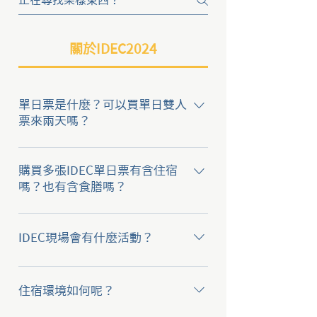
關於IDEC2024
單日票是什麼？可以買單日雙人
票來兩天嗎？
由於活動期間較長，考量到部分參
與者會有請假困難的狀況。 因此開
購買多張IDEC單日票有含住宿
放單日票方案，您可以在IDEC活動
嗎？也有含食膳嗎？
期間任擇一日入場。 購買單日雙
→凡購買單日票皆需要自行處理住
人、團體票，不限定是一張票一個
宿 →單日票包含當日午餐、晚餐與
人來，一人拿多張票來多天也可
IDEC現場會有什麼活動？
點心
以。
IDEC2024將會以多種活動樣貌進
行，包括專題演講、主題對談、
住宿環境如何呢？
Open Space、文化交流體驗、工作