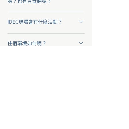
放單日票方案，您可以在IDEC活動
嗎？也有含食膳嗎？
期間任擇一日入場。 購買單日雙
→凡購買單日票皆需要自行處理住
人、團體票，不限定是一張票一個
宿 →單日票包含當日午餐、晚餐與
人來，一人拿多張票來多天也可
IDEC現場會有什麼活動？
點心
以。
IDEC2024將會以多種活動樣貌進
行，包括專題演講、主題對談、
住宿環境如何呢？
Open Space、文化交流體驗、工作
坊、遊戲、市集、IDEC30暨台灣教
→購買IDEC全程票將入住淡江大學
改30年展覽等。歡迎自由發起討論
蘭陽校園學生宿舍，備有乾濕分離
在IDEC發表或交流一定要會說外
與活動，若有某位你很欣賞的講
衛浴、冷氣設備； 早起可看日出，
語嗎？
者，也可以在午餐、晚餐時間找他
夜間可遠眺蘭陽平原燈火、觀星，
→外語能力並不是參與IDEC的必要
一起吃飯聊天！ 以上所有活動在
與不同國家參與者共創回憶。 ※校
條件，只要您願意與他人互動交
IDEC舉辦期間會同時進行，沒有固
園部分區域未開放，實際開放設施
會有實體票券嗎？
流，大家都會想盡辦法理解你想表
定的流程，沒有強制要參加的活
以校方規定為準。
達的內容。另外，本次大會也會提
動，參與者將創造自己獨一無二的
→不會有實體票券喔！完成繳費
​訂閱電子報，獲得最新活動消息
供口譯志工人員可以協助活動翻
IDEC體驗！
後，團隊會寄送確認信至電子信
譯，亦可以自行使用翻譯軟體互相
箱，因此購票填寫表單時請確認資
交流喔。
料無誤喔！