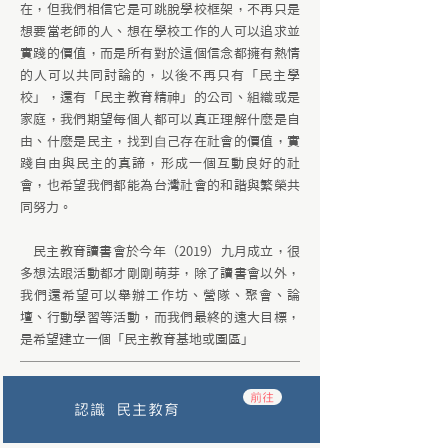
在，但我們相信它是可跳脫學校框架，不再只是
想要當老師的人、想在學校工作的人可以追求並
實踐的價值，而是所有對於這個信念都擁有熱情
的人可以共同討論的，以後不再只有「民主學
校」，還有「民主教育精神」的公司、組織或是
家庭，我們期望每個⼈都可以真正理解什麼是自
由、什麼是民主，找到⾃己存在社會的價值，實
踐自由與⺠主的真諦，形成一個互動良好的社
會，也希望我們都能為台灣社會的和諧與繁榮共
同努力。
民主教育讀書會於今年（2019）九月成立，很
多想法跟活動都才剛剛萌芽，除了讀書會以外，
我們還希望可以舉辦工作坊、營隊、聚會、論
壇、行動學習等活動，而我們最終的遠大目標，
是希望建立一個「民主教育基地或園區」
前往
認識
民主教育