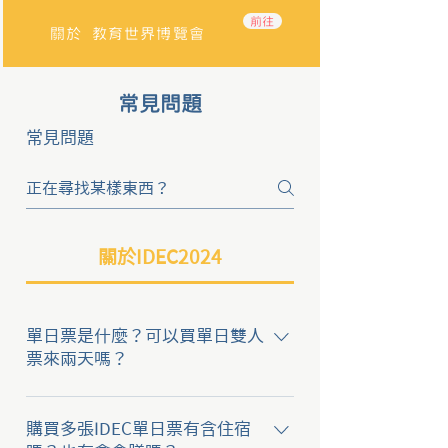
前往
關於 教育世界博覽會
常見問題
常見問題
關於IDEC2024
單日票是什麼？可以買單日雙人
票來兩天嗎？
由於活動期間較長，考量到部分參
與者會有請假困難的狀況。 因此開
購買多張IDEC單日票有含住宿