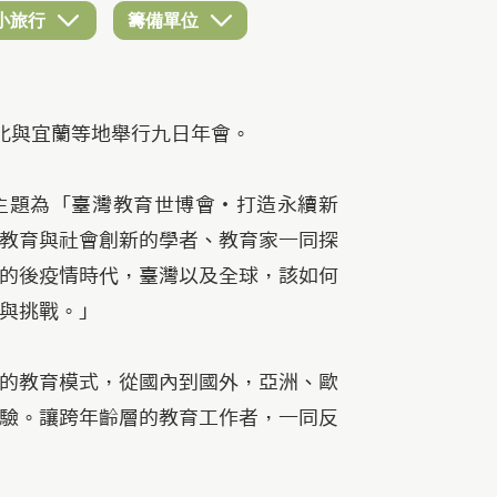
小旅行
籌備單位
於台北與宜蘭等地舉行九日年會。
作，主題為「臺灣教育世博會・打造永續新
教育與社會創新的學者、教育家一同探
的後疫情時代，臺灣以及全球，該如何
與挑戰。」
的教育模式，從國內到國外，亞洲、歐
驗。讓跨年齡層的教育工作者，一同反