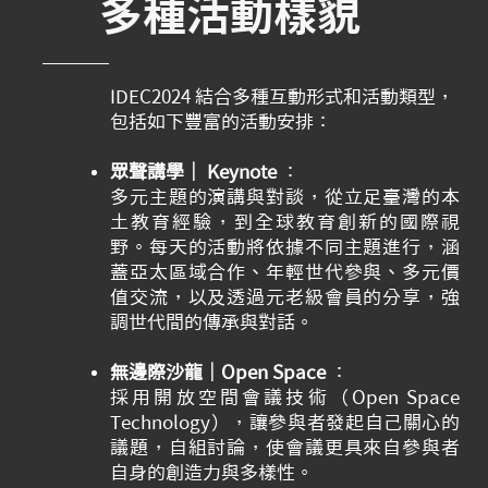
多種活動樣貌
IDEC2024 結合多種互動形式和活動類型，
包括如下豐富的活動安排：
眾聲講學｜ Keynote
：
多元主題的演講與對談，從立足臺灣的本
土教育經驗，到全球教育創新的國際視
野。每天的活動將依據不同主題進行，涵
蓋亞太區域合作、年輕世代參與、多元價
值交流，以及透過元老級會員的分享，強
調世代間的傳承與對話。
無邊際沙龍｜Open Space
：
採用開放空間會議技術（Open Space
Technology），讓參與者發起自己關心的
議題，自組討論，使會議更具來自參與者
自身的創造力與多樣性。