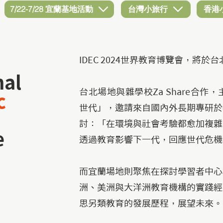
7/22-7/28 宜蘭基地活動
台灣小旅行
香港
IDEC 2024世界教育博覽會，將
nal
台北場地與雜學校Za Share合
c
世代」，邀請來自國內外長期專研於
討：「在環境與社會考驗都愈加複雜
e
透過教育影響下一代，回應世代危機
而宜蘭場地則聚焦在探討學習者中心
洲、美洲與大洋洲教育機構的實踐經
思另類教育的發展歷程，展望未來。