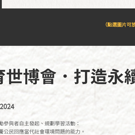
（點選圖片可
育世博會．打造永
2024
勵參與者自主發起、規劃學習活動；
養公民回應當代社會環境問題的能力。