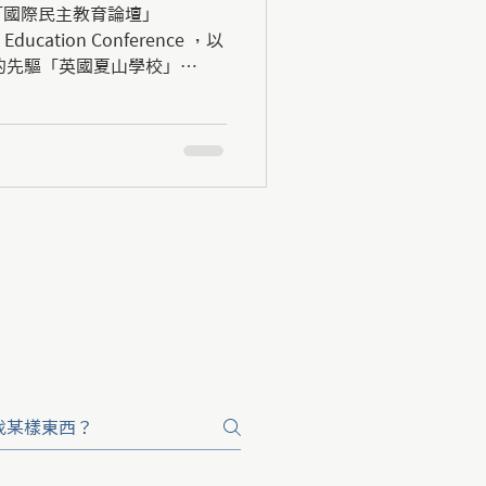
「國際民主教育論壇」
c Education Conference ，以
育的先驅「英國夏山學校」
l）創校101週年嘉年華會將於八月五