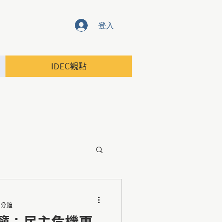
登入
IDEC觀點
 分鐘
籲：民主危機更