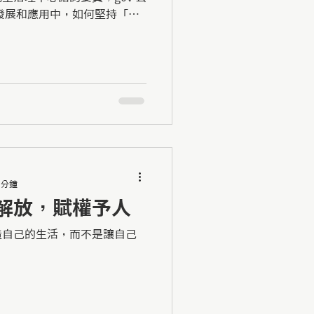
發展和應用中，如何堅持「以
權 個人如何培養自身的能
；作為群體的一員，如何參與
 分鐘
解放，賦權予人
造自己的生活，而不是讓自己