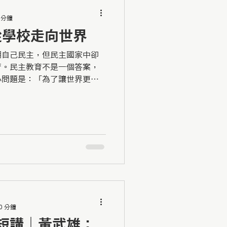
 分鐘
從學校走向世界
明自己民主，但民主國家中卻
育。民主教育不是一個答案，
心問題是：「為了讓世界更適
哪個方向發展？學校教育應該
0 分鐘
 開幕短講｜黃武雄：