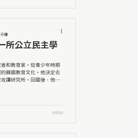
 分鐘
一所公立民主學
究者和教育家。從青少年時期
烈的韓國教育文化。他決定去
敦攻讀研究所。回國後，他開
育的碩士課程。 2022年3
完全民主學校Sinnaneun