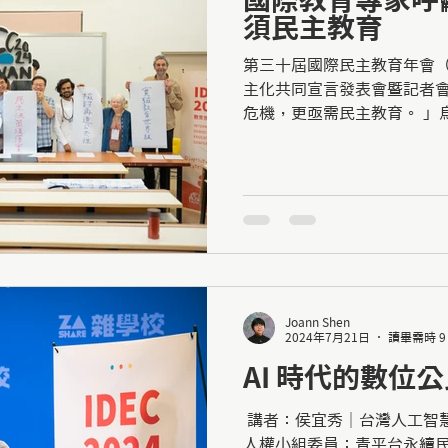
須民主教育
第三十屆國際民主教育年會（I
主化共同宣言發表會暨記者會
危機，更亟需民主教育。 」烏克
共同創辦人、2019年國際民主教
Democratic...
Joann Shen
2024年7月21日
讀畢需時 9
AI 時代的數位
​ 講者：侯宜秀｜台灣人工
人權小組委員；青平台永續民