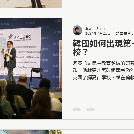
Joann Shen
2024年7月21日
讀畢需時 5
韓國如何出現第
校？
河泰旭是民主教育領域的研
起，他就夢想著改變競爭激
英國了解夏山學校，並在倫
設了韓國第一個專門研究民主教
月，他被選為第一所國家資助的
校長...