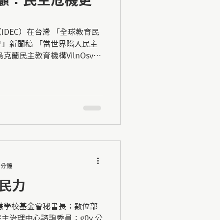
DEC）在台灣 「全球教育民
」新聞稿 「當世界陷入民主
蘭民主教育機構VilnOsvita
育年會（nternational
 分鐘
公民力
智慧學校基金會秘書長；數位部
主治理中心諮詢委員；g0v 公