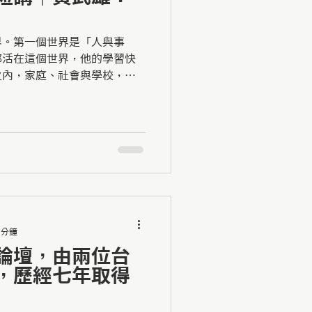
界。第一個世界是「人與事
都活在這個世界，他的學習快
之內，家庭、社會與學校，便
人與人爭」的世界⋯⋯
 分鐘
論壇，由兩位台
，歷經七年取得