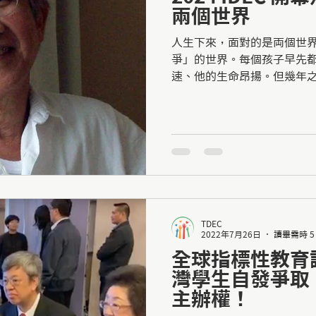
兩個世界
人生下來，面對的是両個世
爭」的世界。每個孩子早先
速、他的生命昂揚。但幾年
逼著他走向第二個世界：「
TDEC
2022年7月26日
讀畢需時 5
全球指標性教育
灣學生自發爭取
主辦權！