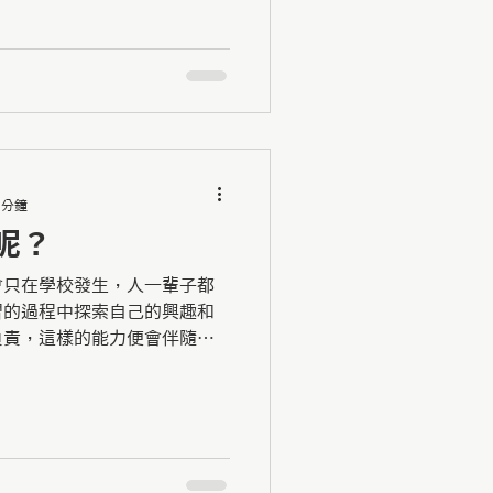
 分鐘
呢？
會只在學校發生，人一輩子都
習的過程中探索自己的興趣和
負責，這樣的能力便會伴隨他
想成為的人。