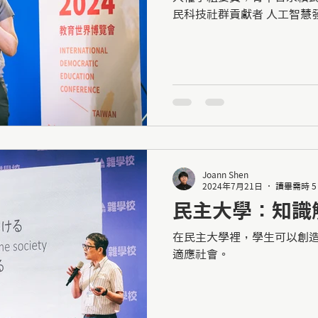
民科技社群貢獻者 人工智慧
人為本」的原則，保障基本人
力，應對當代的巨變與挑戰
共創出適合社...
Joann Shen
2024年7月21日
讀畢需時 5
民主大學：知識
在民主大學裡，學生可以創
適應社會。