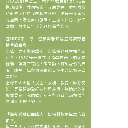
在IDEC的舞台上，我們將教育的傳統框架
拋諸腦後，共同探索、互助成長，並拓寬我
們對孩子和自我的教育視野。這是一個開放
的空間，讓您自由發聲，主辦工作坊，參與
活動，與來自全球的夥伴攜手交流。
在IDEC中，每一位參與者都是這場教育世
博會的主角。
忘掉一成不變的講座，忘掉爭奪發言權的研
討會，IDEC是一場在另類學校舉行的獨特
體驗，強調平等的人際互動，打破身份的界
限，讓每一位參與者都能自在地交流和建立
友誼。
全球五大洲對「民主、永續、教育、國際交
流」等議題的愛好者皆可參與，無論您的年
齡或背景，我們歡迎所有對教育充滿熱情的
您加入IDEC2024。
「沒有體驗自由的人，如何引領學生走向自
由？」
與來自不同文化的忘年朋友們一起，透過平