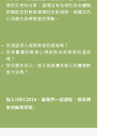
等的交流和分享，這場沒有包袱的自由體驗
將開啟您對教育選擇的全新視野，喚醒您內
心深處作為學習者的悸動。
您渴望深入探索教育的奧秘嗎？
您有寶貴的教育心得或對未來教育的遠見
嗎？
您在尋求自己、孩子或身邊年輕人的實驗教
育方法嗎？
加入IDEC2024，讓我們一起啟程，探索教
育的無限可能。