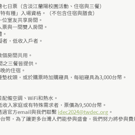
蘭七日票（含淡江蘭陽校園活動、住宿與三餐）
特有種」入場資格。（不包含住宿與膳食）​
位室友共享房間。​
人票與一間雙人房間。
體。
礙者，低收入戶者。
數個房間共用。
期間之三餐皆提供。
6晚的住宿。
墊枕頭，或於購票時加購寢具，每組寢具為3,000台幣。
配備空調、WiFi和熱水。
收入家庭或有特殊需求者，票價為9,500台幣。
過官方email與我們聯繫
idec2024@twdec.org
。
200台幣，為了讓更多台灣人們能參與盛會，我們努力將參與費