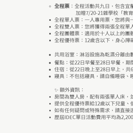
全程票
：全程活動共九日，包含宜
加贈7/20-21雜學校「教育
全程單人票：一人專用票，您將與一
全程雙人票：您將獲得兩張全程單
全程團體票：適用於十人以上的團
全程優待票：12歲含以下，身心障
共用浴室：淋浴設施為乾濕分離由
餐點：從22日早餐至28日早餐，
住宿：從22日晚上至28日早上，共
寢具：不包括寢具，請自備睡袋、睡
✨ 額外資訊：
房間為雙人房，配有兩張單人床，並
提供全程優待票給12歲以下兒童、低
如有任何疑問或特殊需求，請直接透
歷屆IDEC單日活動費用平均為2,