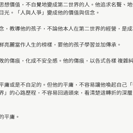
思想價值，不自覺地變成第二世界的人。他追求名聲、地
目光。「人與人爭」變成他的價值與信念。
念，教導他的孩子，不論他本人在第二世界的經營，是成
鮮亮麗當作人生的榜樣，要他的孩子學習並加傳承。
敗的傷痕，化成不安全感。他的傷痕，以各式各樣 複雜
平庸或是不自足的。但他的平庸，不容易讓他喚起自己「
界」的心路歷程，不容易回過頭來，看清楚這轉折的深層
的平庸。