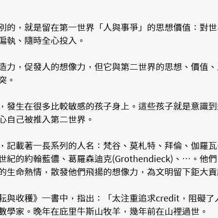
別的，就是留在第一世界「人與事爭」的思想價值：對世
偏執、隨時全心投入。
造力，促發人的想像力，但它與第二世界的思想、價值、
突。
，發生在很多比較敏感的孩子身上。這些孩子就是意識到
心自己被推入第二世界。
記載著一長系列的人名：梵谷、莫札特、拜倫、伽羅瓦(Ga
紀的約翰藍儂、葛羅森迪克(Grothendieck)、⋯。
的生命熱情，散發他們飛揚的想像力，為文明留下鉅大貢
耘與收穫》一書中，指出：「太注重追求credit，阻礙
數學家。晚年在庇里牛斯山牧羊，幾年前在山𥚃過世。