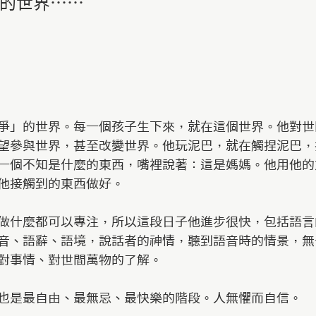
的世界⋯⋯
爭」的世界。每一個孩子生下來，就在這個世界。他對世
望參與世界，甚至改變世界。他玩泥巴，就在觸捏泥巴，
一個不知是什麼的東西，嘴裡說著：這是媽媽。他用他的
他接觸到的東西做好。
做什麼都可以專注，所以這段日子他進步很快，包括語言
音、語辭、語境，說話者的神情，聽到語音時的情景，無
對事情、對世間萬物的了解。
也是最自由、最無忌、最快樂的階段。人無懼而自信。