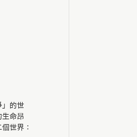
爭」的世
的生命昂
二個世界：