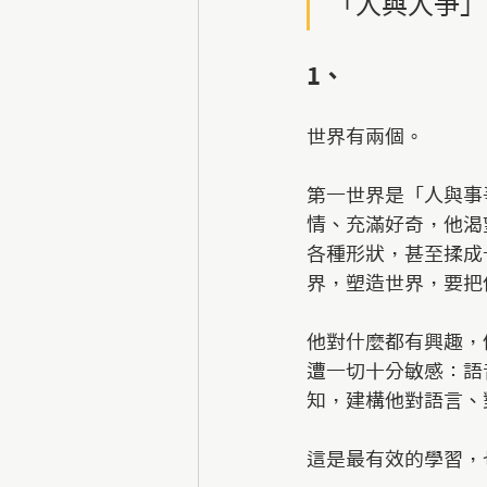
「人與人爭」
1、  
世界有兩個。
第一世界是「人與事
情、充滿好奇，他渴
各種形狀，甚至揉成
界，塑造世界，要把
他對什麼都有興趣，
遭一切十分敏感：語
知，建構他對語言、
這是最有效的學習，