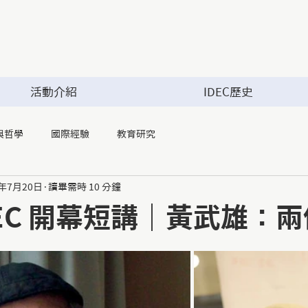
活動介紹
IDEC歷史
與哲學
國際經驗
教育研究
4年7月20日
讀畢需時 10 分鐘
IDEC 開幕短講｜黃武雄：