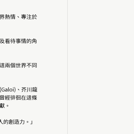
界熱情、專注於
及看待事情的角
這兩個世界不同
loi)、芥川龍
他們曾經徘徊在這條
獻。
了人的創造力。」