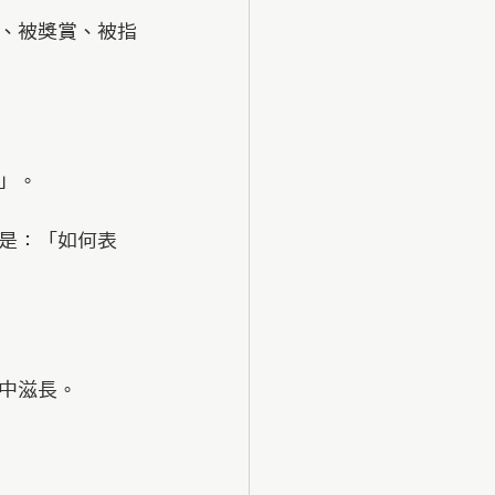
、被獎賞、被指
」。
是：「如何表
中滋長。