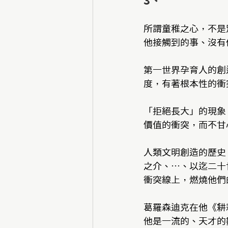
3、  
所謂童稚之心，不是
他接觸到的事、沒有
第一世界孕育人的創
度，有著根本性的衝
「拒絕長大」的現象
價值的衝突，而不甘
人類文明創造的歷史，
之介、⋯、以迄二十世
衝突線上，燃燒他們
葛羅森迪克在他《耕
他是一流的、天才的