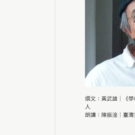
撰文：黃武雄｜《學
人
朗讀：陳振淦｜臺灣